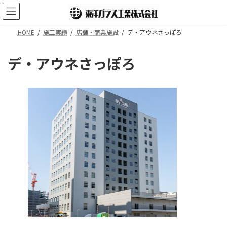
コ
ナ
ン
ビ
テ
ゲ
HOME
施工実績
店舗・商業施設
デ・アウネさっぽろ
ン
ー
ツ
シ
へ
ョ
デ・アウネさっぽろ
ス
ン
キ
に
ッ
移
プ
動