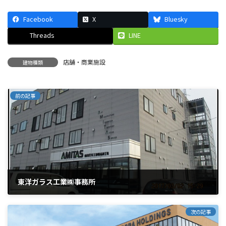
Facebook
X
Bluesky
Threads
LINE
店舗・商業施設
建物種類
前の記事
東洋ガラス工業㈱事務所
2017年3月2日
次の記事